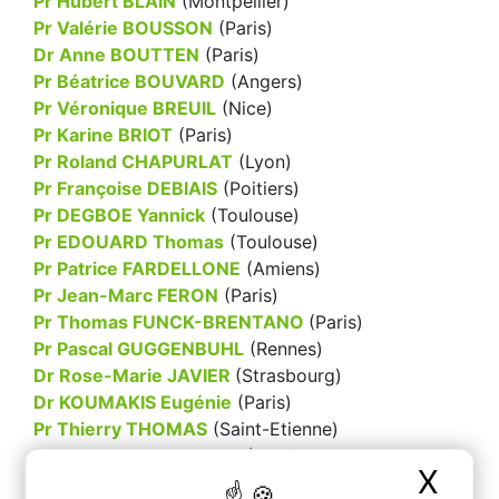
Pr Hubert BLAIN
(Montpellier)
Pr Valérie BOUSSON
(Paris)
Dr Anne BOUTTEN
(Paris)
Pr Béatrice BOUVARD
(Angers)
Pr Véronique BREUIL
(Nice)
Pr Karine BRIOT
(Paris)
Pr Roland CHAPURLAT
(Lyon)
Pr Françoise DEBIAIS
(Poitiers)
Pr DEGBOE Yannick
(Toulouse)
Pr EDOUARD Thomas
(Toulouse)
Pr Patrice FARDELLONE
(Amiens)
Pr Jean-Marc FERON
(Paris)
Pr Thomas FUNCK-BRENTANO
(Paris)
Pr Pascal GUGGENBUHL
(Rennes)
Dr Rose-Marie JAVIER
(Strasbourg)
Dr KOUMAKIS Eugénie
(Paris)
Pr Thierry THOMAS
(Saint-Etienne)
Dr Emmanuelle VIGNOT
(Lyon)
X
Mas