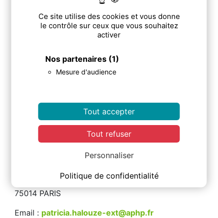
Membres juniors du comité scientifique du GRIO
Ce site utilise des cookies et vous donne
le contrôle sur ceux que vous souhaitez
Dr Julia HERROU
(Paris)
activer
Dr Cécile PHILIPPOTEAUX
(Lille)
Dr Marie-Eva PICKERING
(Clermont Ferrand)
Nos partenaires
(1)
Dr François ROBIN
(Rennes)
Mesure d'audience
Dr Marie Charlotte TROJANI
(Nice)
Dr Marie DOUSSIERE
(Amiens)
Dr Guillaume LARID
(Poitiers)
Tout accepter
Secrétariat
Tout refuser
Personnaliser
Centre d'Évaluation des Maladies Osseuses
Hôpital COCHIN
Politique de confidentialité
27, rue du Faubourg Saint Jacques
75014 PARIS
Email :
patricia.halouze-ext@aphp.fr