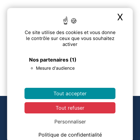
Adresse :
X
Mas
N/A
Ce site utilise des cookies et vous donne
le contrôle sur ceux que vous souhaitez
activer
Email :
Nos partenaires
(1)
degboe.y@chu-toulouse.fr
Mesure d'audience
Tout accepter
COORDONNÉES
Tout refuser
Personnaliser
Centre d'Evaluation des Maladies Osseuses
Hôpital COCHIN
Politique de confidentialité
27, Rue du Faubourg Saint Jacques