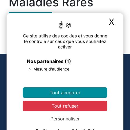
Maladies Rares
X
Mas
L’hypophosphatasie
Ce site utilise des cookies et vous donne
le contrôle sur ceux que vous souhaitez
activer
Nos partenaires
(1)
COORDONNÉES
Mesure d'audience
Centre d'Evaluation des Maladies Osseuses
Hôpital COCHIN
Tout accepter
27, Rue du Faubourg Saint Jacques
75014 PARIS
Tout refuser
patricia.halouze-ext@aphp.fr
Personnaliser