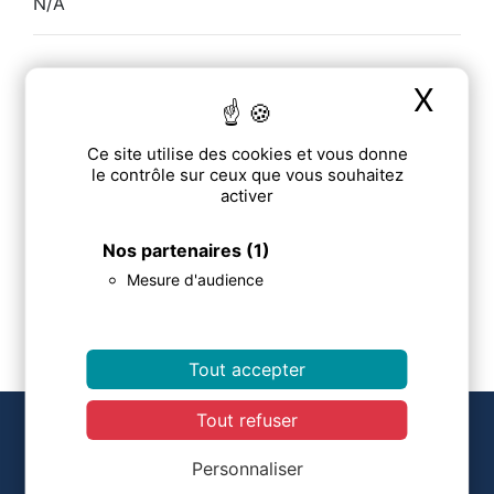
N/A
X
Mas
Adresse :
N/A
Ce site utilise des cookies et vous donne
le contrôle sur ceux que vous souhaitez
activer
Email :
Nos partenaires
(1)
Mesure d'audience
mepickering@chu-clermontferrand.fr
Tout accepter
Tout refuser
COORDONNÉES
Personnaliser
Centre d'Evaluation des Maladies Osseuses