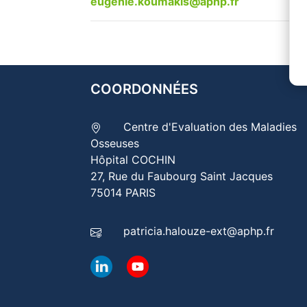
eugenie.koumakis@aphp.fr
COORDONNÉES
Centre d'Evaluation des Maladies
Osseuses
Hôpital COCHIN
27, Rue du Faubourg Saint Jacques
75014 PARIS
patricia.halouze-ext@aphp.fr