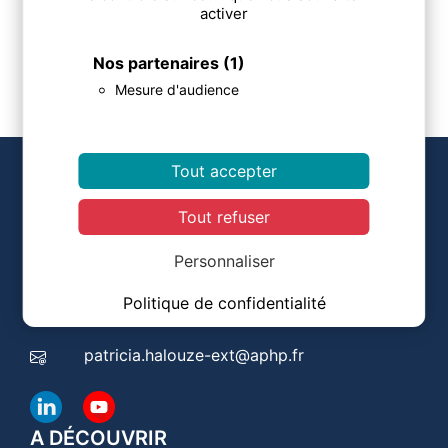
activer
Nos partenaires
(1)
Mesure d'audience
COORDONNÉES
Tout accepter
Tout refuser
Centre d'Evaluation des Maladies Osseuses
Hôpital COCHIN
Personnaliser
27, Rue du Faubourg Saint Jacques
75014 PARIS
Politique de confidentialité
patricia.halouze-ext@aphp.fr
A DÉCOUVRIR