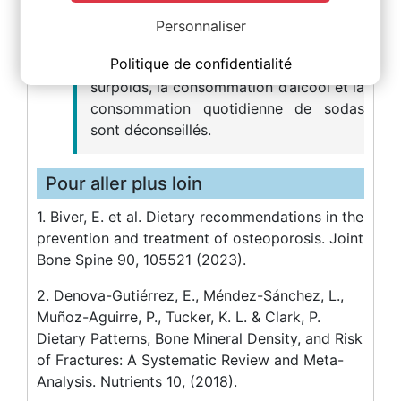
L'alimentation de type occidentale
déséquilibrée, les régimes végétaliens,
Personnaliser
les régimes amaigrissants chez les
Politique de confidentialité
personnes non obèses ou non en
surpoids, la consommation d’alcool et la
consommation quotidienne de sodas
sont déconseillés.
Pour aller plus loin
1. Biver, E. et al. Dietary recommendations in the
prevention and treatment of osteoporosis. Joint
Bone Spine 90, 105521 (2023).
2. Denova-Gutiérrez, E., Méndez-Sánchez, L.,
Muñoz-Aguirre, P., Tucker, K. L. & Clark, P.
Dietary Patterns, Bone Mineral Density, and Risk
of Fractures: A Systematic Review and Meta-
Analysis. Nutrients 10, (2018).