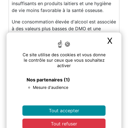
insuffisants en produits laitiers et une hygiène
de vie moins favorable à la santé osseuse.
Une consommation élevée d'alcool est associée
à des valeurs plus basses de DMO et une
augmentation du risque fracturaire.
X
Mas
Points clés
Ce site utilise des cookies et vous donne
le contrôle sur ceux que vous souhaitez
L'évaluation nutritionnelle fait partie de
activer
la prévention et du traitement de
l'ostéoporose.
Nos partenaires
(1)
Mesure d'audience
Le régime de type méditérranéenne
associée à des apports en calcium et
vitamine D suffisants est
Tout accepter
recommandée.
Tout refuser